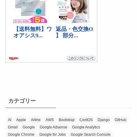
(2)
カテゴリー
AI
Apple
Arkhe
AWS
Bootstrap
CentOS
Django
GitHub
Gmail
Google
Google Adsense
Google Analytics
Google Chrome
Google for Jobs
Google Search Console