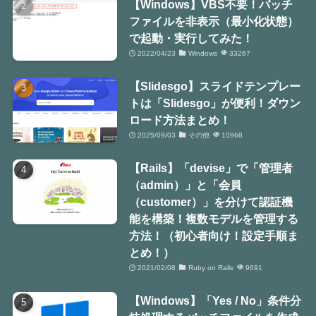
【Windows】VBS不要！バッチ
ファイルを非表示（最小化状態）
で起動・実行してみた！
2022/04/23
Windows
33267
【Slidesgo】スライドテンプレー
トは「Slidesgo」が便利！ダウン
ロード方法まとめ！
2025/09/03
その他
10968
【Rails】「devise」で「管理者
（admin）」と「会員
（customer）」を分けて認証機
能を構築！複数モデルを管理する
方法！（初心者向け！設定手順ま
とめ！）
2021/02/08
Ruby on Rails
9691
【Windows】「Yes / No」条件分