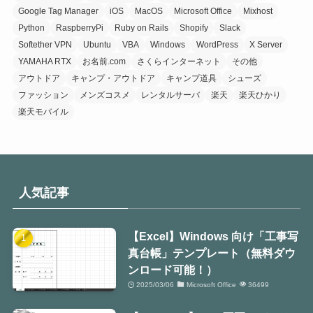
Google Tag Manager
iOS
MacOS
Microsoft Office
Mixhost
Python
RaspberryPi
Ruby on Rails
Shopify
Slack
Softether VPN
Ubuntu
VBA
Windows
WordPress
X Server
YAMAHA RTX
お名前.com
さくらインターネット
その他
アウトドア
キャンプ・アウトドア
キャンプ道具
シューズ
ファッション
メンズコスメ
レンタルサーバ
楽天
楽天ひかり
楽天モバイル
人気記事
【Excel】Windows 向け「工事写
真台帳」テンプレート（無料ダウ
ンロード可能！）
2025/03/06
Microsoft Office
36499