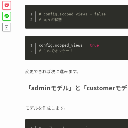
# config.scoped_views = false
# 元々の状態
config
.
scoped_views 
=
true
# これでオッケー！
変更できれば次に進みます。
「adminモデル」と「customerモ
モデルを作成します。