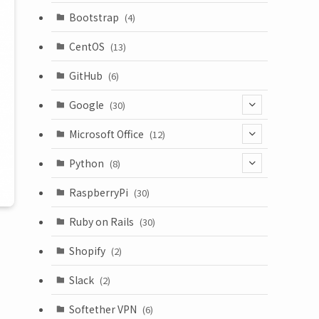
(18)
Bootstrap
(4)
CentOS
(13)
GitHub
(6)
Google
(30)
(6)
Microsoft Office
(12)
(3)
(9)
Python
(8)
(7)
(1)
RaspberryPi
(30)
(5)
Ruby on Rails
(30)
(1)
Shopify
(2)
(3)
Slack
(2)
(6)
Softether VPN
(6)