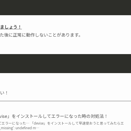
ましょう！
た後に正常に動作しないことがあります。
い！
s】「devise」をインストールしてエラーになった時の対処法！
してエラーになった… 「devise」をインストールして早速使おうと思ってみたらエ
sing': undefined m…