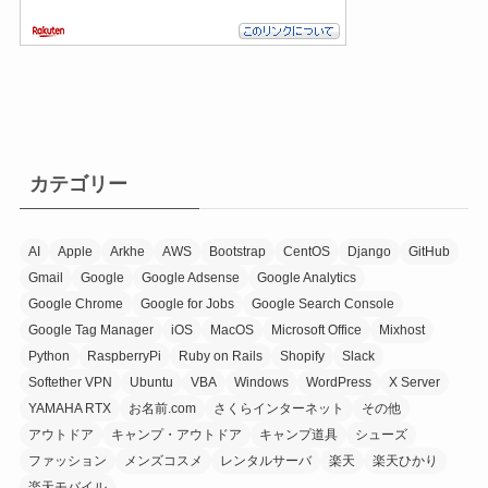
カテゴリー
AI
Apple
Arkhe
AWS
Bootstrap
CentOS
Django
GitHub
Gmail
Google
Google Adsense
Google Analytics
Google Chrome
Google for Jobs
Google Search Console
Google Tag Manager
iOS
MacOS
Microsoft Office
Mixhost
Python
RaspberryPi
Ruby on Rails
Shopify
Slack
Softether VPN
Ubuntu
VBA
Windows
WordPress
X Server
YAMAHA RTX
お名前.com
さくらインターネット
その他
アウトドア
キャンプ・アウトドア
キャンプ道具
シューズ
ファッション
メンズコスメ
レンタルサーバ
楽天
楽天ひかり
楽天モバイル