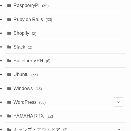
(7)
(1)
RaspberryPi
(30)
(5)
Ruby on Rails
(30)
(1)
Shopify
(2)
(3)
Slack
(2)
(6)
Softether VPN
(6)
Ubuntu
(33)
Windows
(46)
WordPress
(95)
(10)
YAMAHA RTX
(12)
キャンプ・アウトドア
(2)