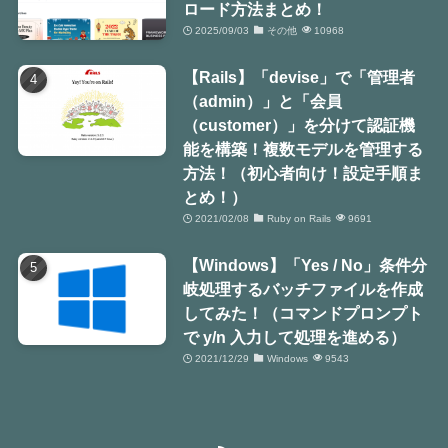
ロード方法まとめ！
2025/09/03
その他
10968
【Rails】「devise」で「管理者
（admin）」と「会員
（customer）」を分けて認証機
能を構築！複数モデルを管理する
方法！（初心者向け！設定手順ま
とめ！）
2021/02/08
Ruby on Rails
9691
【Windows】「Yes / No」条件分
岐処理するバッチファイルを作成
してみた！（コマンドプロンプト
で y/n 入力して処理を進める）
2021/12/29
Windows
9543