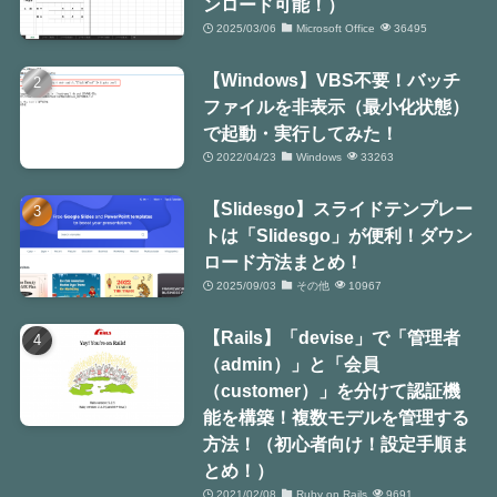
ンロード可能！）
2025/03/06
Microsoft Office
36495
【Windows】VBS不要！バッチ
ファイルを非表示（最小化状態）
で起動・実行してみた！
2022/04/23
Windows
33263
【Slidesgo】スライドテンプレー
トは「Slidesgo」が便利！ダウン
ロード方法まとめ！
2025/09/03
その他
10967
【Rails】「devise」で「管理者
（admin）」と「会員
（customer）」を分けて認証機
能を構築！複数モデルを管理する
方法！（初心者向け！設定手順ま
とめ！）
2021/02/08
Ruby on Rails
9691