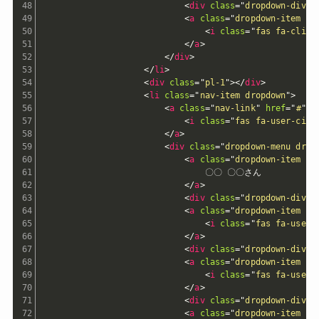
<
div
class
=
"
dropdown-divid
<
a
class
=
"
dropdown-item bt
<
i
class
=
"
fas fa-clipb
</
a
>
</
div
>
</
li
>
<
div
class
=
"
pl-1
"
>
</
div
>
<
li
class
=
"
nav-item dropdown
"
>
<
a
class
=
"
nav-link
"
href
=
"
#
"
i
<
i
class
=
"
fas fa-user-circ
</
a
>
<
div
class
=
"
dropdown-menu drop
<
a
class
=
"
dropdown-item bt
                                〇〇 〇〇さん

</
a
>
<
div
class
=
"
dropdown-divid
<
a
class
=
"
dropdown-item bt
<
i
class
=
"
fas fa-user-
</
a
>
<
div
class
=
"
dropdown-divid
<
a
class
=
"
dropdown-item bt
<
i
class
=
"
fas fa-user-
</
a
>
<
div
class
=
"
dropdown-divid
<
a
class
=
"
dropdown-item bt