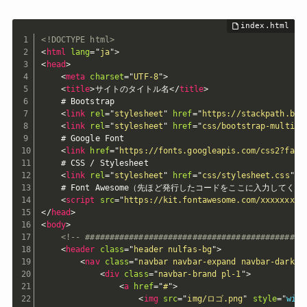
<!DOCTYPE html>
<
html
lang
=
"
ja
"
>
<
head
>
<
meta
charset
=
"
UTF-8
"
>
<
title
>
サイトのタイトル名
</
title
>
    # Bootstrap

<
link
rel
=
"
stylesheet
"
href
=
"
https://stackpath.boo
<
link
rel
=
"
stylesheet
"
href
=
"
css/bootstrap-multise
    # Google Font

<
link
href
=
"
https://fonts.googleapis.com/css2?fami
    # CSS / Stylesheet

<
link
rel
=
"
stylesheet
"
href
=
"
css/stylesheet.css
"
>
    # Font Awesome（先ほど発行したコードをここに入力してくだ
<
script
src
=
"
https://kit.fontawesome.com/xxxxxxxxx
</
head
>
<
body
>
<!-- #############################################
<
header
class
=
"
header nulfas-bg
"
>
<
nav
class
=
"
navbar navbar-expand navbar-dark
"
>
<
div
class
=
"
navbar-brand pl-1
"
>
<
a
href
=
"
#
"
>
<
img
src
=
"
img/ロゴ.png
"
style
="
widt