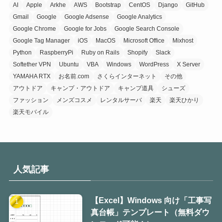
AI
Apple
Arkhe
AWS
Bootstrap
CentOS
Django
GitHub
Gmail
Google
Google Adsense
Google Analytics
Google Chrome
Google for Jobs
Google Search Console
Google Tag Manager
iOS
MacOS
Microsoft Office
Mixhost
Python
RaspberryPi
Ruby on Rails
Shopify
Slack
Softether VPN
Ubuntu
VBA
Windows
WordPress
X Server
YAMAHA RTX
お名前.com
さくらインターネット
その他
アウトドア
キャンプ・アウトドア
キャンプ道具
シューズ
ファッション
メンズコスメ
レンタルサーバ
楽天
楽天ひかり
楽天モバイル
人気記事
【Excel】Windows 向け「工事写
真台帳」テンプレート（無料ダウ