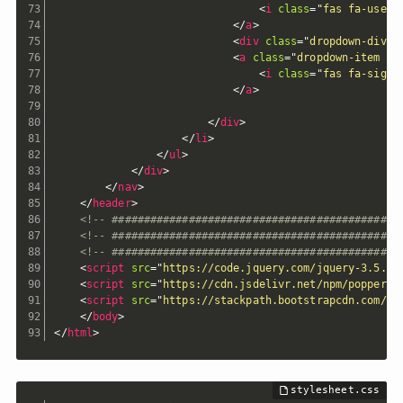
<
i
class
=
"
fas fa-user-
</
a
>
<
div
class
=
"
dropdown-divid
<
a
class
=
"
dropdown-item bt
<
i
class
=
"
fas fa-sign-
</
a
>
</
div
>
</
li
>
</
ul
>
</
div
>
</
nav
>
</
header
>
<!-- #############################################
<!-- #############################################
<!-- #############################################
<
script
src
=
"
https://code.jquery.com/jquery-3.5.1.
<
script
src
=
"
https://cdn.jsdelivr.net/npm/popper.j
<
script
src
=
"
https://stackpath.bootstrapcdn.com/bo
</
body
>
</
html
>