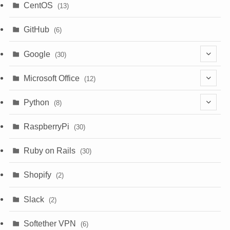
CentOS
(13)
GitHub
(6)
Google
(30)
(6)
Microsoft Office
(12)
(3)
(9)
Python
(8)
(7)
(1)
RaspberryPi
(30)
(5)
Ruby on Rails
(30)
(1)
Shopify
(2)
(3)
Slack
(2)
(6)
Softether VPN
(6)