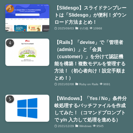
【Slidesgo】スライドテンプレー
トは「Slidesgo」が便利！ダウン
ロード方法まとめ！
2025/09/03
その他
10968
【Rails】「devise」で「管理者
（admin）」と「会員
（customer）」を分けて認証機
能を構築！複数モデルを管理する
方法！（初心者向け！設定手順ま
とめ！）
2021/02/08
Ruby on Rails
9691
【Windows】「Yes / No」条件分
岐処理するバッチファイルを作成
してみた！（コマンドプロンプト
で y/n 入力して処理を進める）
2021/12/29
Windows
9545