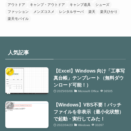
アウトドア
キャンプ・アウトドア
キャンプ道具
シューズ
ファッション
メンズコスメ
レンタルサーバ
楽天
楽天ひかり
楽天モバイル
人気記事
【Excel】Windows 向け「工事写
真台帳」テンプレート（無料ダウ
ンロード可能！）
2025/03/06
Microsoft Office
36505
【Windows】VBS不要！バッチ
ファイルを非表示（最小化状態）
で起動・実行してみた！
2022/04/23
Windows
33267