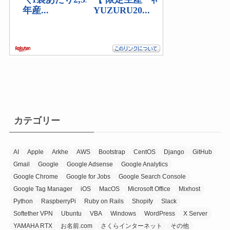
カテゴリー
AI
Apple
Arkhe
AWS
Bootstrap
CentOS
Django
GitHub
Gmail
Google
Google Adsense
Google Analytics
Google Chrome
Google for Jobs
Google Search Console
Google Tag Manager
iOS
MacOS
Microsoft Office
Mixhost
Python
RaspberryPi
Ruby on Rails
Shopify
Slack
Softether VPN
Ubuntu
VBA
Windows
WordPress
X Server
YAMAHA RTX
お名前.com
さくらインターネット
その他