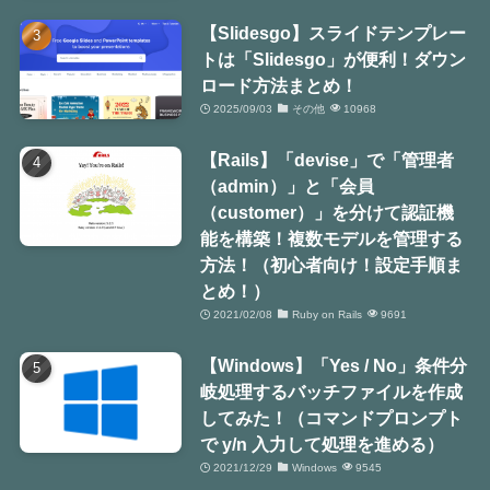
【Slidesgo】スライドテンプレー
トは「Slidesgo」が便利！ダウン
ロード方法まとめ！
2025/09/03
その他
10968
【Rails】「devise」で「管理者
（admin）」と「会員
（customer）」を分けて認証機
能を構築！複数モデルを管理する
方法！（初心者向け！設定手順ま
とめ！）
2021/02/08
Ruby on Rails
9691
【Windows】「Yes / No」条件分
岐処理するバッチファイルを作成
してみた！（コマンドプロンプト
で y/n 入力して処理を進める）
2021/12/29
Windows
9545