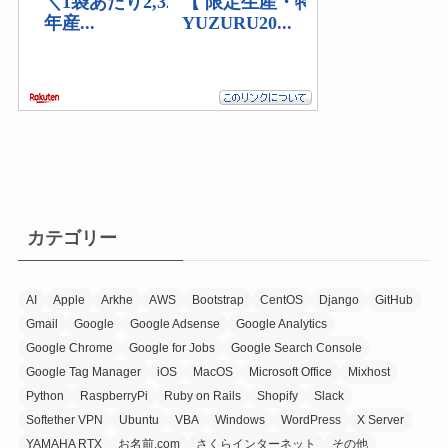
カテゴリー
AI
Apple
Arkhe
AWS
Bootstrap
CentOS
Django
GitHub
Gmail
Google
Google Adsense
Google Analytics
Google Chrome
Google for Jobs
Google Search Console
Google Tag Manager
iOS
MacOS
Microsoft Office
Mixhost
Python
RaspberryPi
Ruby on Rails
Shopify
Slack
Softether VPN
Ubuntu
VBA
Windows
WordPress
X Server
YAMAHA RTX
お名前.com
さくらインターネット
その他