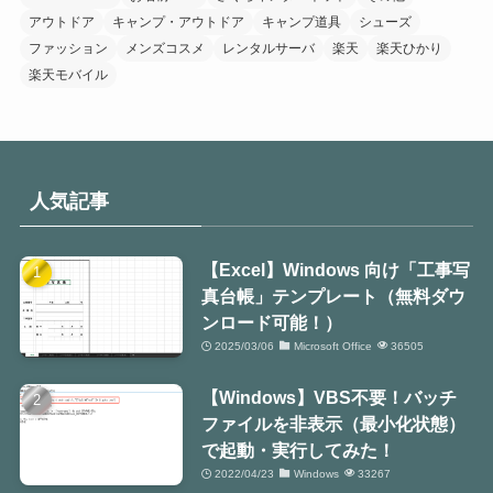
アウトドア
キャンプ・アウトドア
キャンプ道具
シューズ
ファッション
メンズコスメ
レンタルサーバ
楽天
楽天ひかり
楽天モバイル
人気記事
【Excel】Windows 向け「工事写
真台帳」テンプレート（無料ダウ
ンロード可能！）
2025/03/06
Microsoft Office
36505
【Windows】VBS不要！バッチ
ファイルを非表示（最小化状態）
で起動・実行してみた！
2022/04/23
Windows
33267