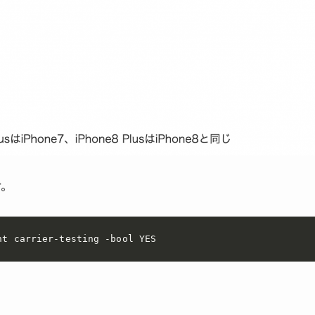
す。
nt carrier-testing -bool YES