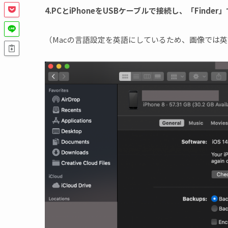
4.PCとiPhoneをUSBケーブルで接続し、「Finde
（Macの言語設定を英語にしているため、画像では