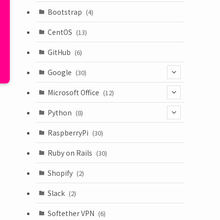
(18)
Bootstrap
(4)
CentOS
(13)
GitHub
(6)
Google
(30)
(6)
Microsoft Office
(12)
(3)
(9)
Python
(8)
(7)
(1)
RaspberryPi
(30)
(5)
Ruby on Rails
(30)
(1)
Shopify
(2)
(3)
Slack
(2)
(6)
Softether VPN
(6)