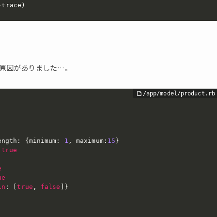
-trace)
原因がありました…。
ength
:
{
minimum
:
1
,
 maximum
:
15
}
true
e
ue
in
:
[
true
,
false
]
}