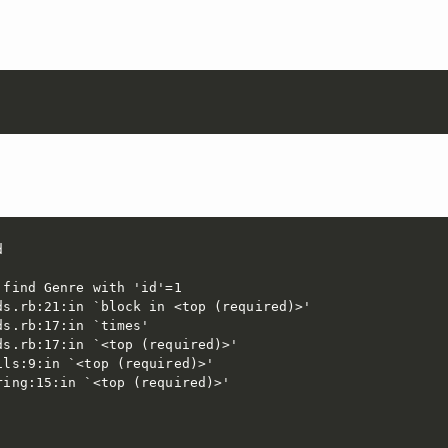


find Genre with 'id'=1

s.rb:21:in `block in <top (required)>'

s.rb:17:in `times'

s.rb:17:in `<top (required)>'

ls:9:in `<top (required)>'

ing:15:in `<top (required)>'
