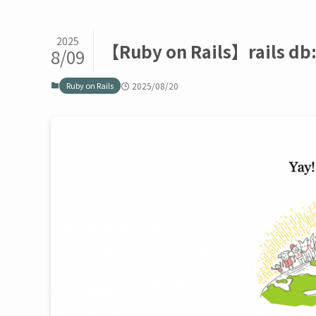
2025
【Ruby on Rails】rails 
8/09
Ruby on Rails
2025/08/20