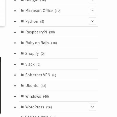
(6)
Microsoft Office
(12)
(3)
(9)
Python
(8)
(7)
(1)
RaspberryPi
(30)
(5)
Ruby on Rails
(30)
(1)
Shopify
(2)
(3)
Slack
(2)
(6)
Softether VPN
(6)
Ubuntu
(33)
Windows
(46)
WordPress
(96)
(10)