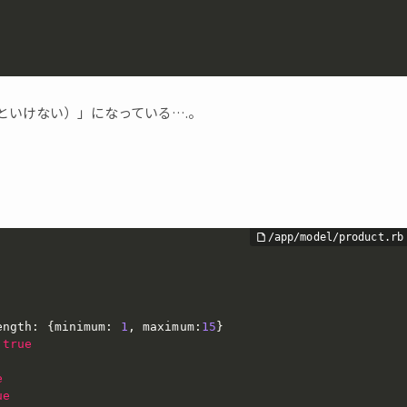
いないといけない）」になっている….。
ength
:
{
minimum
:
1
,
 maximum
:
15
}
true
e
ue