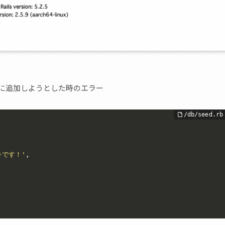
uct」に追加しようとした時のエラー
キです！'
,