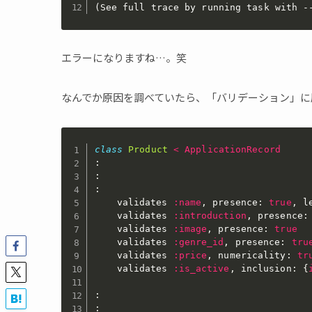
(See full trace by running task with -
エラーになりますね…。笑
なんでか原因を調べていたら、「バリデーション」に
class
Product
<
ApplicationRecord
:
:
:
	validates 
:name
,
 presence
:
true
,
 l
	validates 
:introduction
,
 presence
:
	validates 
:image
,
 presence
:
true
	validates 
:genre_id
,
 presence
:
tru
	validates 
:price
,
 numericality
:
tr
	validates 
:is_active
,
 inclusion
:
{
:
: