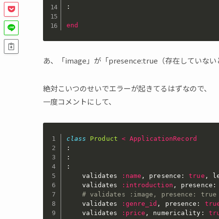
:
end
あ、「image」が「presence:true（存在して
絶対こいつのせいでエラーが起きてるはずなので、
一度コメントにして、
class
Product
<
ApplicationRecord
:
:
:
	validates 
:name
,
 presence
:
true
,
 l
	validates 
:introduction
,
 presence
:
# validates :image, presence: true
	validates 
:genre_id
,
 presence
:
tru
	validates 
:price
,
 numericality
:
tr