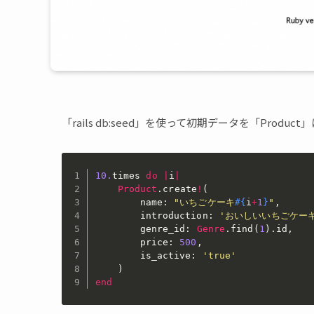
「rails db:seed」を使って初期データを「Prod
10.
times 
do
|
i
|
Product
.
create
!
(
		name
:
"いちごケーキ
#{
i
+
1
}
"
,
		introduction
:
'おいしいいちごケー
		genre_id
:
Genre
.
find
(
1
)
.
id
,
		price
:
500
,
		is_active
:
'true'
)
end