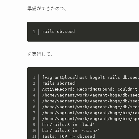
準備ができたので、
rails db:seed
を実行して、
[vagrant@localhost hoge]$ rails db:seed
rails aborted!

ActiveRecord::RecordNotFound: Couldn't 
/home/vagrant/work/vagrant/hoge/db/seed
/home/vagrant/work/vagrant/hoge/db/seed
/home/vagrant/work/vagrant/hoge/db/seed
/home/vagrant/work/vagrant/hoge/bin/rai
/home/vagrant/work/vagrant/hoge/bin/spr
bin/rails:3:in `load'

bin/rails:3:in `<main>'

Tasks: TOP => db:seed
