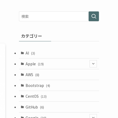
カテゴリー
AI
(3)
Apple
(19)
(1)
AWS
(8)
(18)
Bootstrap
(4)
CentOS
(13)
GitHub
(6)
Google
(30)