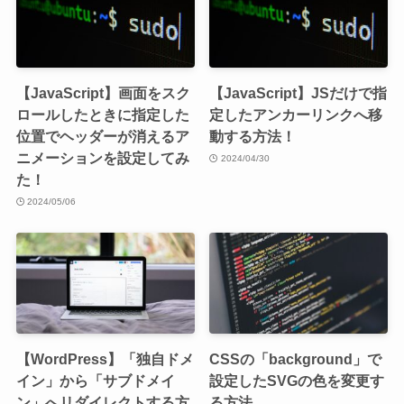
【JavaScript】画面をスク
【JavaScript】JSだけで指
ロールしたときに指定した
定したアンカーリンクへ移
位置でヘッダーが消えるア
動する方法！
ニメーションを設定してみ
2024/04/30
た！
2024/05/06
【WordPress】「独自ドメ
CSSの「background」で
イン」から「サブドメイ
設定したSVGの色を変更す
ン」へリダイレクトする方
る方法