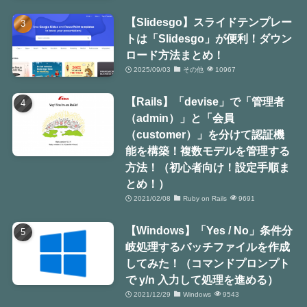
【Slidesgo】スライドテンプレー
トは「Slidesgo」が便利！ダウン
ロード方法まとめ！
2025/09/03
その他
10967
【Rails】「devise」で「管理者
（admin）」と「会員
（customer）」を分けて認証機
能を構築！複数モデルを管理する
方法！（初心者向け！設定手順ま
とめ！）
2021/02/08
Ruby on Rails
9691
【Windows】「Yes / No」条件分
岐処理するバッチファイルを作成
してみた！（コマンドプロンプト
で y/n 入力して処理を進める）
2021/12/29
Windows
9543