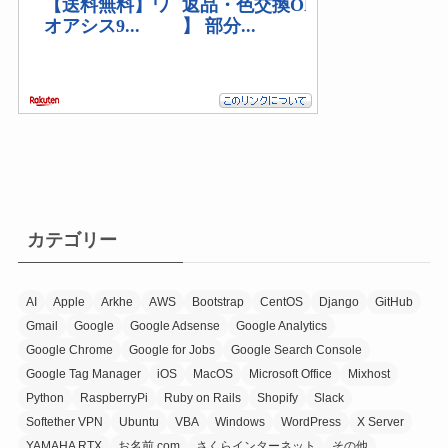
カテゴリー
AI
Apple
Arkhe
AWS
Bootstrap
CentOS
Django
GitHub
Gmail
Google
Google Adsense
Google Analytics
Google Chrome
Google for Jobs
Google Search Console
Google Tag Manager
iOS
MacOS
Microsoft Office
Mixhost
Python
RaspberryPi
Ruby on Rails
Shopify
Slack
Softether VPN
Ubuntu
VBA
Windows
WordPress
X Server
YAMAHA RTX
お名前.com
さくらインターネット
その他