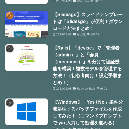
2022/04/23
Windows
33267
【Slidesgo】スライドテンプレー
トは「Slidesgo」が便利！ダウン
ロード方法まとめ！
2025/09/03
その他
10968
【Rails】「devise」で「管理者
（admin）」と「会員
（customer）」を分けて認証機
能を構築！複数モデルを管理する
方法！（初心者向け！設定手順ま
とめ！）
2021/02/08
Ruby on Rails
9691
【Windows】「Yes / No」条件分
岐処理するバッチファイルを作成
してみた！（コマンドプロンプト
で y/n 入力して処理を進める）
2021/12/29
Windows
9545