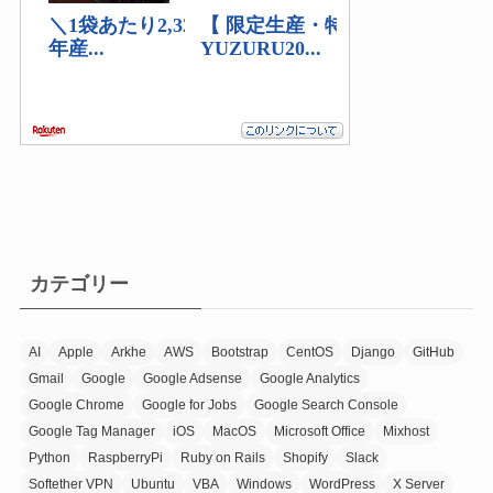
カテゴリー
AI
Apple
Arkhe
AWS
Bootstrap
CentOS
Django
GitHub
Gmail
Google
Google Adsense
Google Analytics
Google Chrome
Google for Jobs
Google Search Console
Google Tag Manager
iOS
MacOS
Microsoft Office
Mixhost
Python
RaspberryPi
Ruby on Rails
Shopify
Slack
Softether VPN
Ubuntu
VBA
Windows
WordPress
X Server