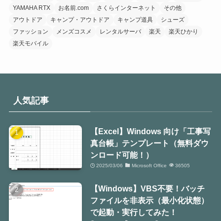
YAMAHA RTX
お名前.com
さくらインターネット
その他
アウトドア
キャンプ・アウトドア
キャンプ道具
シューズ
ファッション
メンズコスメ
レンタルサーバ
楽天
楽天ひかり
楽天モバイル
人気記事
【Excel】Windows 向け「工事写
真台帳」テンプレート（無料ダウ
ンロード可能！）
2025/03/06
Microsoft Office
36505
【Windows】VBS不要！バッチ
ファイルを非表示（最小化状態）
で起動・実行してみた！