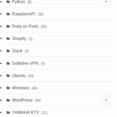
(9)
Python
(8)
(7)
(1)
RaspberryPi
(30)
(5)
Ruby on Rails
(30)
(1)
Shopify
(2)
(3)
Slack
(2)
(6)
Softether VPN
(6)
Ubuntu
(33)
Windows
(46)
WordPress
(96)
(10)
YAMAHA RTX
(12)