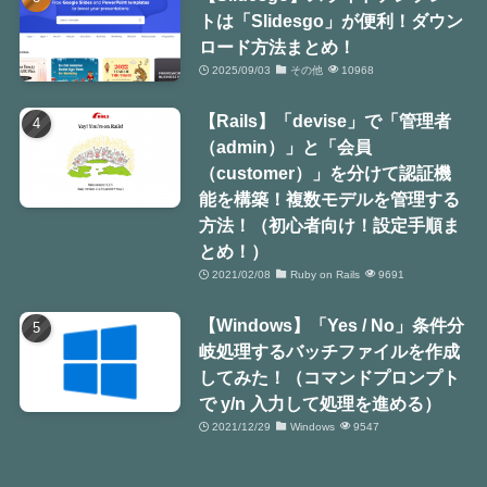
トは「Slidesgo」が便利！ダウン
ロード方法まとめ！
2025/09/03
その他
10968
【Rails】「devise」で「管理者
（admin）」と「会員
（customer）」を分けて認証機
能を構築！複数モデルを管理する
方法！（初心者向け！設定手順ま
とめ！）
2021/02/08
Ruby on Rails
9691
【Windows】「Yes / No」条件分
岐処理するバッチファイルを作成
してみた！（コマンドプロンプト
で y/n 入力して処理を進める）
2021/12/29
Windows
9547