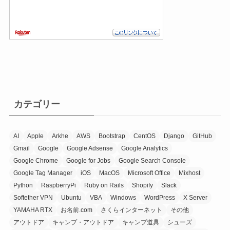
カテゴリー
AI
Apple
Arkhe
AWS
Bootstrap
CentOS
Django
GitHub
Gmail
Google
Google Adsense
Google Analytics
Google Chrome
Google for Jobs
Google Search Console
Google Tag Manager
iOS
MacOS
Microsoft Office
Mixhost
Python
RaspberryPi
Ruby on Rails
Shopify
Slack
Softether VPN
Ubuntu
VBA
Windows
WordPress
X Server
YAMAHA RTX
お名前.com
さくらインターネット
その他
アウトドア
キャンプ・アウトドア
キャンプ道具
シューズ