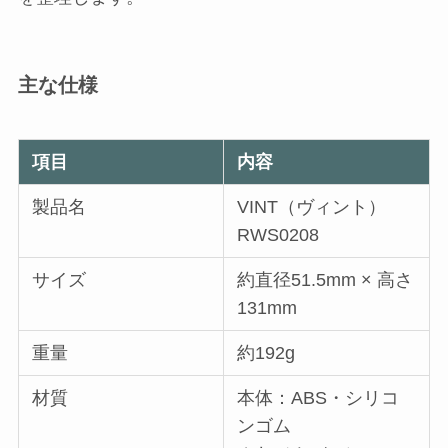
主な仕様
項目
内容
製品名
VINT（ヴィント）
RWS0208
サイズ
約直径51.5mm × 高さ
131mm
重量
約192g
材質
本体：ABS・シリコ
ンゴム