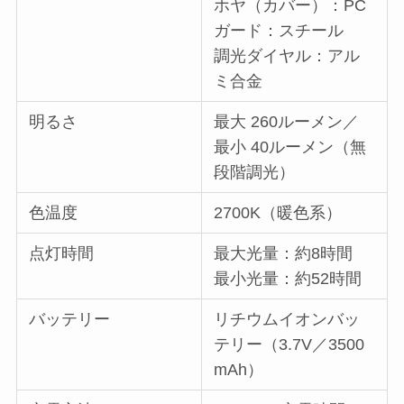
ホヤ（カバー）：PC
ガード：スチール
調光ダイヤル：アル
ミ合金
明るさ
最大 260ルーメン／
最小 40ルーメン（無
段階調光）
色温度
2700K（暖色系）
点灯時間
最大光量：約8時間
最小光量：約52時間
バッテリー
リチウムイオンバッ
テリー（3.7V／3500
mAh）