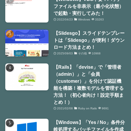
ファイルを非表示（最小化状態）
で起動・実行してみた！
2022/04/23
Windows
33263
【Slidesgo】スライドテンプレー
トは「Slidesgo」が便利！ダウン
ロード方法まとめ！
2025/09/03
その他
10968
【Rails】「devise」で「管理者
（admin）」と「会員
（customer）」を分けて認証機
能を構築！複数モデルを管理する
方法！（初心者向け！設定手順ま
とめ！）
2021/02/08
Ruby on Rails
9691
【Windows】「Yes / No」条件分
岐処理するバッチファイルを作成