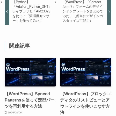
【Python】
【WordPress】「Contact
「Adafruit_Python_DHT」
form 7」フォームのデザイ
ライブラリと「AM2302」
ンテンプレートをまとめて
を使って「温湿度センサ
みた！（簡単にデザインカ
ー」を作ってみた！
スタマイズ可能！）
関連記事
【WordPress】Synced
【WordPress】ブロックエ
Patternsを使って定型パー
ディタのリストビューとア
ツを再利用する方法
ウトラインを使いこなす方
法
2026/08/06