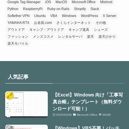
Google Tag Manager
iOS
MacOS
Microsoft Office
Mixhost
Python
RaspberryPi
Ruby on Rails
Shopify
Slack
Softether VPN
Ubuntu
VBA
Windows
WordPress
X Server
YAMAHA RTX
お名前.com
さくらインターネット
その他
アウトドア
キャンプ・アウトドア
キャンプ道具
シューズ
ファッション
メンズコスメ
レンタルサーバ
楽天
楽天ひかり
楽天モバイル
人気記事
【Excel】Windows 向け「工事写
真台帳」テンプレート（無料ダウ
ンロード可能！）
2025/03/06
Microsoft Office
36496
【Windows】VBS不要！バッチ