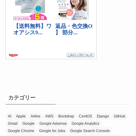
(2)
カテゴリー
AI
Apple
Arkhe
AWS
Bootstrap
CentOS
Django
GitHub
Gmail
Google
Google Adsense
Google Analytics
Google Chrome
Google for Jobs
Google Search Console