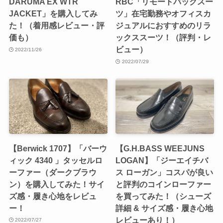
DARUMA EX WTR
RBC「リモートパックスー
JACKET」を購入してみ
ツ」在宅勤務やオフィスカ
た！（着用感レビュー・評
ジュアルにおすすめのリラ
価も）
ックススーツ！（評判・レ
ビュー）
2022/11/26
2022/07/29
【Berwick 1707】「バーウ
【G.H.BASS WEEJUNS
ィック 4340 」タッセルロ
LOGAN】「ジーエイチバ
ーファー（ダークブラウ
ス ローガン」コスパが良い
ン）を購入してみた！サイ
と評判のコインローファー
ズ感・履き心地をレビュ
を買ってみた！（シューズ
ー！
詳細 & サイズ感・履き心地
レビューあり！）
2022/07/27