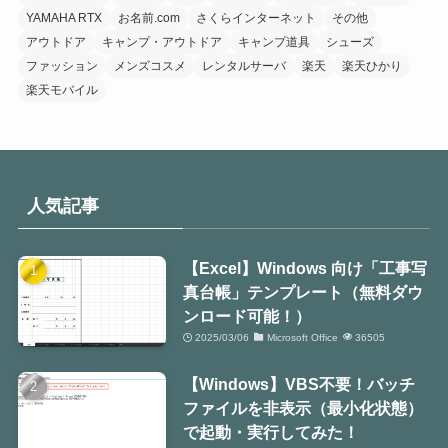
YAMAHA RTX
お名前.com
さくらインターネット
その他
アウトドア
キャンプ・アウトドア
キャンプ道具
シューズ
ファッション
メンズコスメ
レンタルサーバ
楽天
楽天ひかり
楽天モバイル
人気記事
【Excel】Windows 向け「工事写
真台帳」テンプレート（無料ダウ
ンロード可能！）
2025/03/06
Microsoft Office
36505
【Windows】VBS不要！バッチ
ファイルを非表示（最小化状態）
で起動・実行してみた！