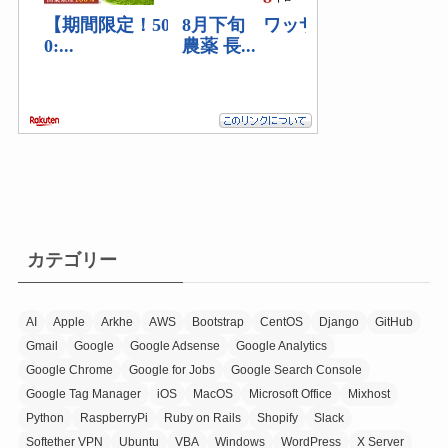
カテゴリー
AI
Apple
Arkhe
AWS
Bootstrap
CentOS
Django
GitHub
Gmail
Google
Google Adsense
Google Analytics
Google Chrome
Google for Jobs
Google Search Console
Google Tag Manager
iOS
MacOS
Microsoft Office
Mixhost
Python
RaspberryPi
Ruby on Rails
Shopify
Slack
Softether VPN
Ubuntu
VBA
Windows
WordPress
X Server