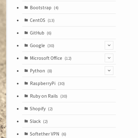
(18)
Bootstrap
(4)
CentOS
(13)
GitHub
(6)
Google
(30)
(6)
Microsoft Office
(12)
(3)
(9)
Python
(8)
(7)
(1)
RaspberryPi
(30)
(5)
Ruby on Rails
(30)
(1)
Shopify
(2)
(3)
Slack
(2)
(6)
Softether VPN
(6)