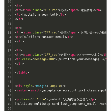
<
tr
>
<
th
>
<
span
class
=
"
CF7_req
"
>
必須
</
span
>
 電話番号
</
th
>
<
td
>
[multiform your-tel]
</
td
>
</
tr
>
<
tr
>
<
th
>
<
span
class
=
"
CF7_req
"
>
必須
</
span
>
 お問い合わせの種別
<
<
td
>
[multiform contact-menu]
</
td
>
</
tr
>
<
tr
>
<
th
>
<
span
class
=
"
CF7_req
"
>
必須
</
span
>
メッセージ本文
</
th
>
<
td
class
=
"
message-100
"
>
[multiform your-message]　
</
td
</
tr
>
</
table
>
<
div
style
="
margin
:
 30px 0
;
"
>
<
center
>
<
small
>
[acceptance accept-this-1 clas
<
p
class
=
"
CF7_btn
"
>
[submit "入力内容を送信"]
</
p
>
[multistep multistep-send last_step send_email "/contac