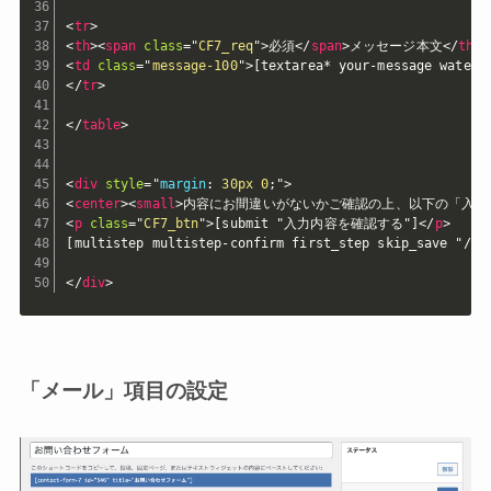
<
tr
>
<
th
>
<
span
class
=
"
CF7_req
"
>
必須
</
span
>
メッセージ本文
</
th
>
<
td
class
=
"
message-100
"
>
[textarea* your-message 
</
tr
>
</
table
>
<
div
style
="
margin
:
 30px 0
;
"
>
<
center
>
<
small
>
内容にお間違いがないかご確認の上、以下の「入力
<
p
class
=
"
CF7_btn
"
>
[submit "入力内容を確認する"]
</
p
>
[multistep multistep-confirm first_step skip_save "/con
</
div
>
「メール」項目の設定