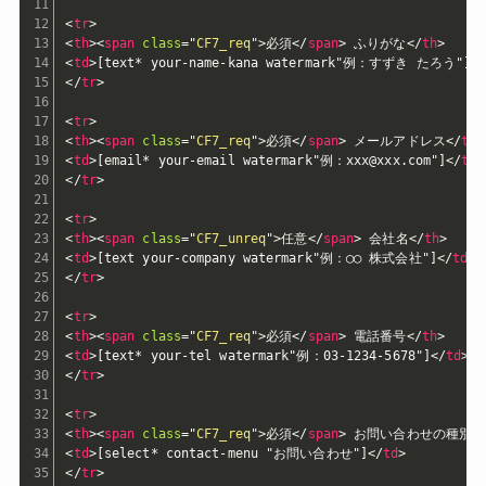
<
tr
>
<
th
>
<
span
class
=
"
CF7_req
"
>
必須
</
span
>
 ふりがな
</
th
>
<
td
>
[text* your-name-kana watermark"例：すずき たろう"]
<
</
tr
>
<
tr
>
<
th
>
<
span
class
=
"
CF7_req
"
>
必須
</
span
>
 メールアドレス
</
th
>
<
td
>
[email* your-email watermark"例：xxx@xxx.com"]
</
td
>
</
tr
>
<
tr
>
<
th
>
<
span
class
=
"
CF7_unreq
"
>
任意
</
span
>
 会社名
</
th
>
<
td
>
[text your-company watermark"例：◯◯ 株式会社"]
</
td
>
</
tr
>
<
tr
>
<
th
>
<
span
class
=
"
CF7_req
"
>
必須
</
span
>
 電話番号
</
th
>
<
td
>
[text* your-tel watermark"例：03-1234-5678"]
</
td
>
</
tr
>
<
tr
>
<
th
>
<
span
class
=
"
CF7_req
"
>
必須
</
span
>
 お問い合わせの種別
<
<
td
>
[select* contact-menu "お問い合わせ"]
</
td
>
</
tr
>