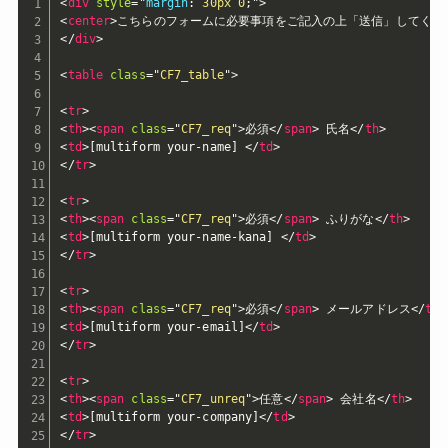
<
div
style
="
margin
:
 30px 0
;
"
>
<
center
>
こちらのフォームに必要事項をご記入の上「送信」してくだ
</
div
>
<
table
class
=
"
CF7_table
"
>
<
tr
>
<
th
>
<
span
class
=
"
CF7_req
"
>
必須
</
span
>
 氏名
</
th
>
<
td
>
[multiform your-name] 
</
td
>
</
tr
>
<
tr
>
<
th
>
<
span
class
=
"
CF7_req
"
>
必須
</
span
>
 ふりがな
</
th
>
<
td
>
[multiform your-name-kana] 
</
td
>
</
tr
>
<
tr
>
<
th
>
<
span
class
=
"
CF7_req
"
>
必須
</
span
>
 メールアドレス
</
th
>
<
td
>
[multiform your-email]
</
td
>
</
tr
>
<
tr
>
<
th
>
<
span
class
=
"
CF7_unreq
"
>
任意
</
span
>
 会社名
</
th
>
<
td
>
[multiform your-company]
</
td
>
</
tr
>