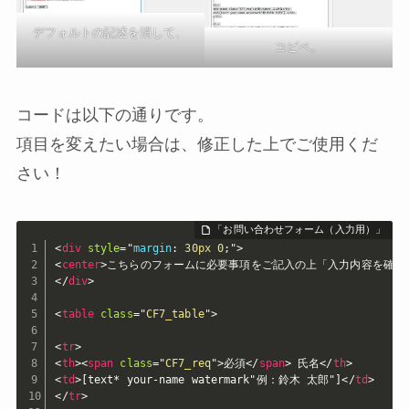
デフォルトの記述を消して、
コピペ。
コードは以下の通りです。
項目を変えたい場合は、修正した上でご使用くだ
さい！
<
div
style
="
margin
:
 30px 0
;
"
>
<
center
>
こちらのフォームに必要事項をご記入の上「入力内容を確認
</
div
>
<
table
class
=
"
CF7_table
"
>
<
tr
>
<
th
>
<
span
class
=
"
CF7_req
"
>
必須
</
span
>
 氏名
</
th
>
<
td
>
[text* your-name watermark"例：鈴木 太郎"]
</
td
>
</
tr
>