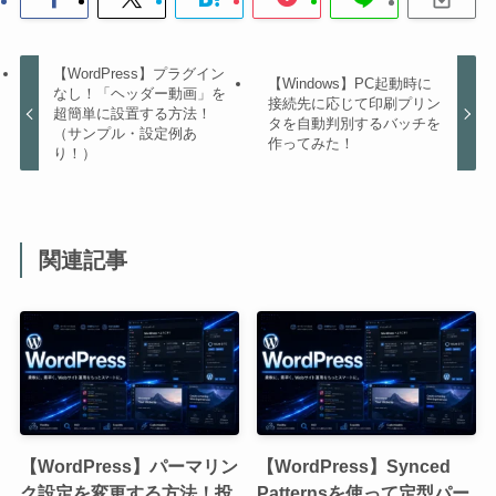
【WordPress】プラグイン
【Windows】PC起動時に
なし！「ヘッダー動画」を
接続先に応じて印刷プリン
超簡単に設置する方法！
タを自動判別するバッチを
（サンプル・設定例あ
作ってみた！
り！）
関連記事
【WordPress】パーマリン
【WordPress】Synced
ク設定を変更する方法！投
Patternsを使って定型パー