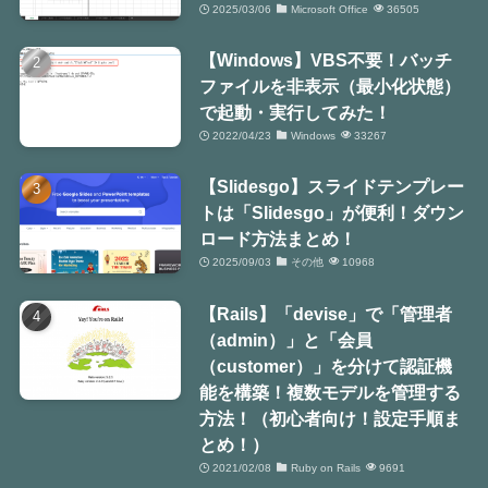
2025/03/06
Microsoft Office
36505
【Windows】VBS不要！バッチ
ファイルを非表示（最小化状態）
で起動・実行してみた！
2022/04/23
Windows
33267
【Slidesgo】スライドテンプレー
トは「Slidesgo」が便利！ダウン
ロード方法まとめ！
2025/09/03
その他
10968
【Rails】「devise」で「管理者
（admin）」と「会員
（customer）」を分けて認証機
能を構築！複数モデルを管理する
方法！（初心者向け！設定手順ま
とめ！）
2021/02/08
Ruby on Rails
9691