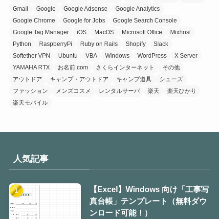
Gmail
Google
Google Adsense
Google Analytics
Google Chrome
Google for Jobs
Google Search Console
Google Tag Manager
iOS
MacOS
Microsoft Office
Mixhost
Python
RaspberryPi
Ruby on Rails
Shopify
Slack
Softether VPN
Ubuntu
VBA
Windows
WordPress
X Server
YAMAHA RTX
お名前.com
さくらインターネット
その他
アウトドア
キャンプ・アウトドア
キャンプ道具
シューズ
ファッション
メンズコスメ
レンタルサーバ
楽天
楽天ひかり
楽天モバイル
人気記事
【Excel】Windows 向け「工事写
真台帳」テンプレート（無料ダウ
ンロード可能！）