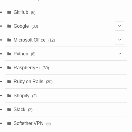
GitHub
(6)
Google
(30)
(6)
Microsoft Office
(12)
(3)
(9)
Python
(8)
(7)
(1)
RaspberryPi
(30)
(5)
Ruby on Rails
(30)
(1)
Shopify
(2)
(3)
Slack
(2)
(6)
Softether VPN
(6)