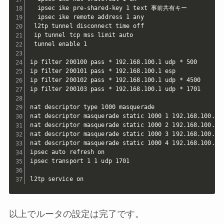
  ipsec ike pre-shared-key 1 text 事前共有キー

  ipsec ike remote address 1 any

 l2tp tunnel disconnect time off

 ip tunnel tcp mss limit auto

 tunnel enable 1

ip filter 200100 pass * 192.168.100.1 udp * 500

ip filter 200101 pass * 192.168.100.1 esp

ip filter 200102 pass * 192.168.100.1 udp * 4500

ip filter 200103 pass * 192.168.100.1 udp * 1701

nat descriptor type 1000 masquerade

nat descriptor masquerade static 1000 1 192.168.100.1 u
nat descriptor masquerade static 1000 2 192.168.100.1 e
nat descriptor masquerade static 1000 3 192.168.100.1 u
nat descriptor masquerade static 1000 4 192.168.100.1 u
ipsec auto refresh on

ipsec transport 1 1 udp 1701

l2tp service on
以上でルータの設定は完了です。