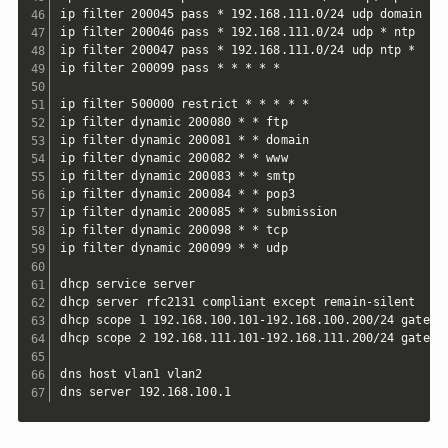
ip filter 200045 pass * 192.168.111.0/24 udp domain *

ip filter 200046 pass * 192.168.111.0/24 udp * ntp

ip filter 200047 pass * 192.168.111.0/24 udp ntp *

ip filter 200099 pass * * * * *

ip filter 500000 restrict * * * * *

ip filter dynamic 200080 * * ftp

ip filter dynamic 200081 * * domain

ip filter dynamic 200082 * * www

ip filter dynamic 200083 * * smtp

ip filter dynamic 200084 * * pop3

ip filter dynamic 200085 * * submission

ip filter dynamic 200098 * * tcp

ip filter dynamic 200099 * * udp

dhcp service server

dhcp server rfc2131 compliant except remain-silent

dhcp scope 1 192.168.100.101-192.168.100.200/24 gateway
dhcp scope 2 192.168.111.101-192.168.111.200/24 gateway
dns host vlan1 vlan2
