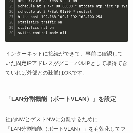
dns private address spoof on

schedule at 1 */* 00:00:00 * ntpdate ntp.nict.jp syslog
schedule at 2 */Sat 01:00 * restart

httpd host 192.168.100.1-192.168.100.254

statistics traffic on

statistics nat on

switch control mode off
インターネットに接続ができて、事前に確認して
いた固定IPアドレスがグローバルIPとして取得でき
ていれば外部との疎通はOKです。
「LAN分割機能（ポートVLAN）」を設定
社内NWとゲストNWに分離するために
「LAN分割機能（ポートVLAN）」を有効化してフ