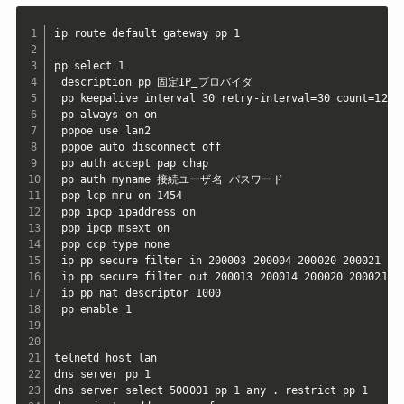
ip route default gateway pp 1

pp select 1

 description pp 固定IP_プロバイダ

 pp keepalive interval 30 retry-interval=30 count=12

 pp always-on on

 pppoe use lan2

 pppoe auto disconnect off

 pp auth accept pap chap

 pp auth myname 接続ユーザ名 パスワード

 ppp lcp mru on 1454

 ppp ipcp ipaddress on

 ppp ipcp msext on

 ppp ccp type none

 ip pp secure filter in 200003 200004 200020 200021 20
 ip pp secure filter out 200013 200014 200020 200021 2
 ip pp nat descriptor 1000

 pp enable 1

telnetd host lan

dns server pp 1

dns server select 500001 pp 1 any . restrict pp 1
