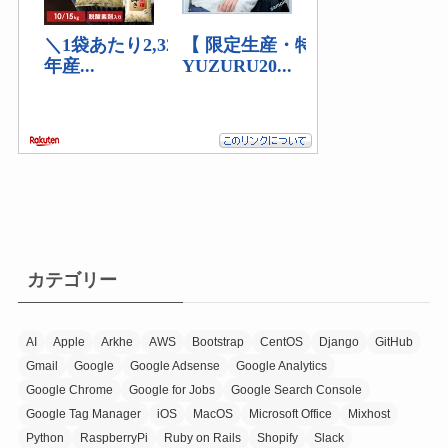
カテゴリー
AI
Apple
Arkhe
AWS
Bootstrap
CentOS
Django
GitHub
Gmail
Google
Google Adsense
Google Analytics
Google Chrome
Google for Jobs
Google Search Console
Google Tag Manager
iOS
MacOS
Microsoft Office
Mixhost
Python
RaspberryPi
Ruby on Rails
Shopify
Slack