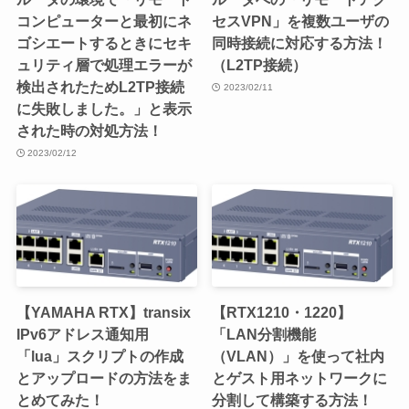
コンピューターと最初にネ
セスVPN」を複数ユーザの
ゴシエートするときにセキ
同時接続に対応する方法！
ュリティ層で処理エラーが
（L2TP接続）
検出されたためL2TP接続
2023/02/11
に失敗しました。」と表示
された時の対処方法！
2023/02/12
【YAMAHA RTX】transix
【RTX1210・1220】
IPv6アドレス通知用
「LAN分割機能
「lua」スクリプトの作成
（VLAN）」を使って社内
とアップロードの方法をま
とゲスト用ネットワークに
とめてみた！
分割して構築する方法！