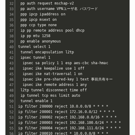
 pp auth request mschap-v2

 pp auth username VPNユーザ名 パスワード

 ppp ipcp ipaddress on

 ppp ipcp msext on

 ppp ccp type none

 ip pp remote address pool dhcp

 ip pp mtu 1258

 pp enable anonymous

tunnel select 1

 tunnel encapsulation l2tp

 ipsec tunnel 1

  ipsec sa policy 1 1 esp aes-cbc sha-hmac

  ipsec ike keepalive use 1 off

  ipsec ike nat-traversal 1 on

  ipsec ike pre-shared-key 1 text 事前共有キー

  ipsec ike remote address 1 any

 l2tp tunnel disconnect time off

 ip tunnel tcp mss limit auto

 tunnel enable 1

ip filter 200000 reject 10.0.0.0/8 * * * *

ip filter 200001 reject 172.16.0.0/12 * * * *

ip filter 200002 reject 192.168.0.0/16 * * * *

ip filter 200003 reject 192.168.100.0/24 * * * *

ip filter 200004 reject 192.168.111.0/24 * * * *

ip filter 200010 reject * 10.0.0.0/8 * * *
