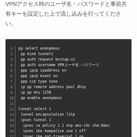
VPNアクセス時のユーザ名・パスワードと事前共
有キーを設定した上で流し込みを行ってくださ
い。
pp select anonymous

 pp bind tunnel1

 pp auth request mschap-v2

 pp auth username VPNユーザ名 パスワード

 ppp ipcp ipaddress on

 ppp ipcp msext on

 ppp ccp type none

 ip pp remote address pool dhcp

 ip pp mtu 1258

 pp enable anonymous

tunnel select 1

 tunnel encapsulation l2tp

 ipsec tunnel 1

  ipsec sa policy 1 1 esp aes-cbc sha-hmac

  ipsec ike keepalive use 1 off

  ipsec ike nat-traversal 1 on
