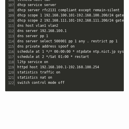
dhcp service server

dhcp server rfc2131 compliant except remain-silent

dhcp scope 1 192.168.100.101-192.168.100.200/24 gateway
dhcp scope 2 192.168.111.101-192.168.111.200/24 gateway
dns host vlan1 vlan2

dns server 192.168.100.1

dns server pp 1

dns server select 500001 pp 1 any . restrict pp 1

dns private address spoof on

schedule at 1 */* 00:00:00 * ntpdate ntp.nict.jp syslog
schedule at 2 */Sat 01:00 * restart

l2tp service on

httpd host 192.168.100.1-192.168.100.254

statistics traffic on

statistics nat on

switch control mode off