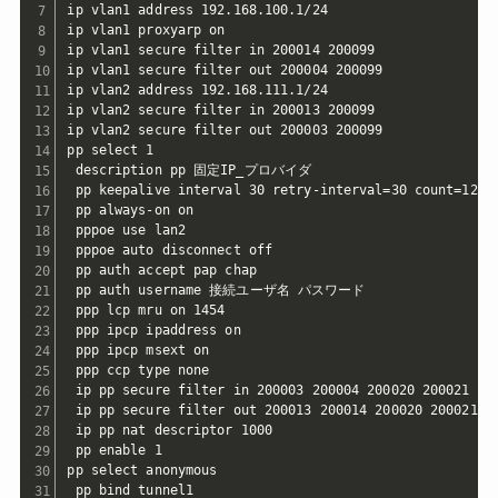
ip vlan1 address 192.168.100.1/24

ip vlan1 proxyarp on

ip vlan1 secure filter in 200014 200099

ip vlan1 secure filter out 200004 200099

ip vlan2 address 192.168.111.1/24

ip vlan2 secure filter in 200013 200099

ip vlan2 secure filter out 200003 200099

pp select 1

 description pp 固定IP_プロバイダ

 pp keepalive interval 30 retry-interval=30 count=12

 pp always-on on

 pppoe use lan2

 pppoe auto disconnect off

 pp auth accept pap chap

 pp auth username 接続ユーザ名 パスワード

 ppp lcp mru on 1454

 ppp ipcp ipaddress on

 ppp ipcp msext on

 ppp ccp type none

 ip pp secure filter in 200003 200004 200020 200021 20
 ip pp secure filter out 200013 200014 200020 200021 2
 ip pp nat descriptor 1000

 pp enable 1

pp select anonymous

 pp bind tunnel1
